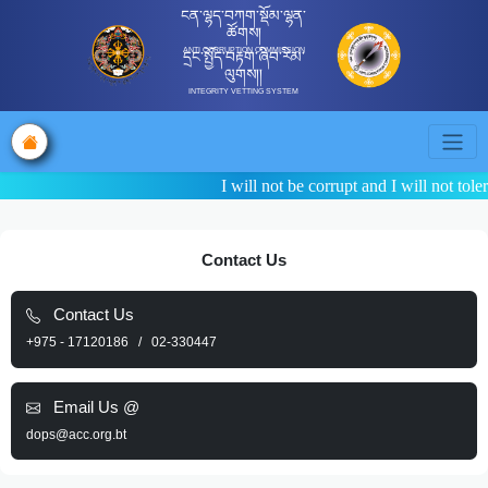
ངན་ལྷད་བཀག་སྡོམ་ལྷན་
ཚོགས།
ANTI CORRUPTION COMMISSION
དྲང་སྤྱོད་བརྟག་ཞིབ་རིམ་
ལུགས།།
INTEGRITY VETTING SYSTEM
I will not be corrupt and I wi
Contact Us
Contact Us
+975 - 17120186 / 02-330447
Email Us @